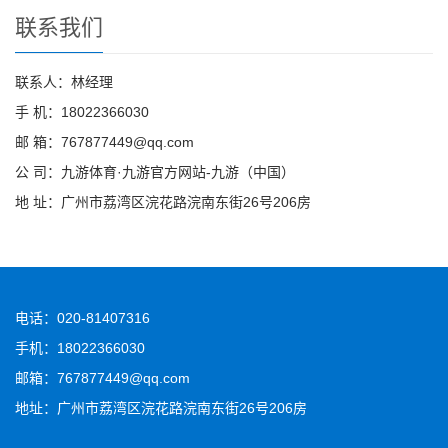
联系我们
联系人：林经理
手 机：18022366030
邮 箱：767877449@qq.com
公 司：九游体育·九游官方网站-九游（中国）
地 址：广州市荔湾区浣花路浣南东街26号206房
电话：020-81407316
手机：18022366030
邮箱：767877449@qq.com
地址：广州市荔湾区浣花路浣南东街26号206房