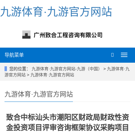
九游体育·九游官方网站
导航菜单
导
航
菜
您的位置：
九游体育·九游官方网站-九游（中国）
>
九游体育·九
单
游官方网站
>
九游体育·九游官方网站
九游体育·九游官方网站
致合中标汕头市潮阳区财政局财政性资
金投资项目评审咨询框架协议采购项目