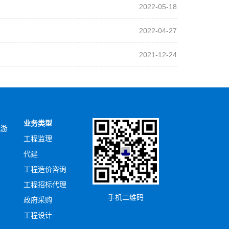
2022-05-18
2022-04-27
2021-12-24
业务类型
九游
工程监理
代建
工程造价咨询
工程招标代理
手机二维码
政府采购
工程设计