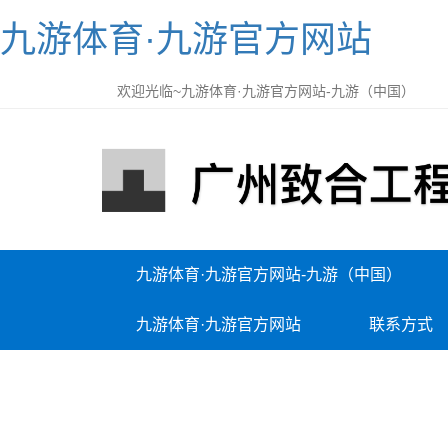
九游体育·九游官方网站
欢迎光临~九游体育·九游官方网站-九游（中国）
九游体育·九游官方网站-九游（中国）
九游体育·九游官方网站
联系方式