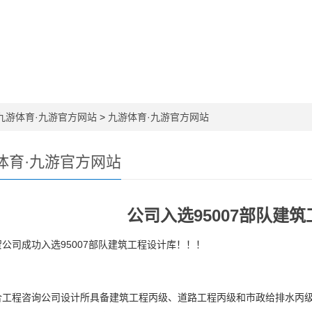
九游体育·九游官方网站
>
九游体育·九游官方网站
体育·九游官方网站
公司入选95007部队建
公司成功入选95007部队建筑工程设计库！！！
合工程咨询公司设计所具备建筑工程丙级、道路工程丙级和市政给排水丙