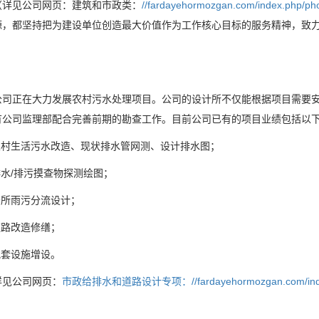
（详见公司网页：建筑和市政类：
//fardayehormozgan.com/index.php/phot
源，都坚持把为建设单位创造最大价值作为工作核心目标的服务精神，致
。
公司正在大力发展农村污水处理项目。公司的设计所不仅能根据项目需要
有公司监理部配合完善前期的勘查工作。目前公司已有的项目业绩包括以
农村生活污水改造、现状排水管网测、设计排水图；
水/排污摸查物探测绘图；
场所雨污分流设计；
道路改造修缮；
配套设施增设。
详见公司网页：
市政给排水和道路设计专项：//fardayehormozgan.com/index.ph