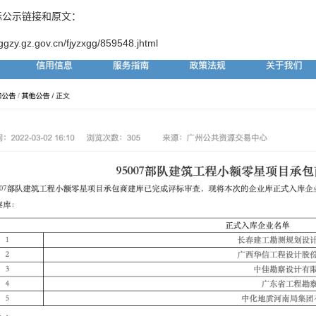
标公示链接和原文：
zy.gz.gov.cn/fjyzxgg/859548.jhtml