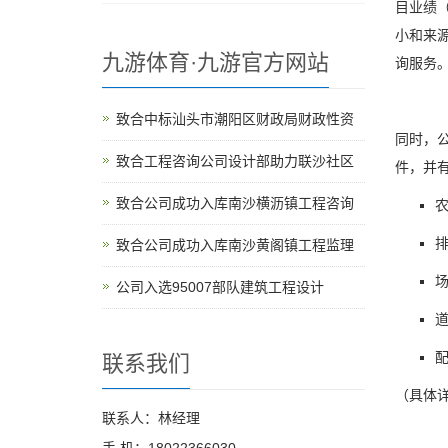
目业绩
小和来
九游体育·九游官方网站
询服务
致合中标汕头市潮阳区财政局财政性资
同时，
致合工程咨询公司设计部助力联沙社区
件，并
致合公司成功入库南沙横沥镇工程咨询
排
致合公司成功入库南沙黄阁镇工程监理
公司入选95007部队建筑工程设计
联系我们
（具体
联系人：林经理
手 机：18022366030