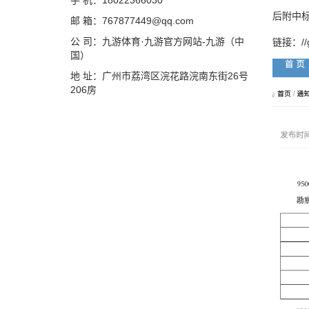
后附中
邮 箱：767877449@qq.com
公 司：九游体育·九游官方网站-九游（中
链接：//gg
国）
地 址：广州市荔湾区浣花路浣南东街26号
206房