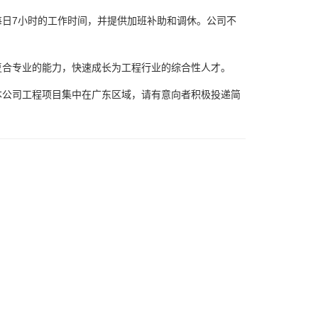
日7小时的工作时间，并提供加班补助和调休。公司不
复合专业的能力，快速成长为工程行业的综合性人才。
本公司工程项目集中在广东区域，请有意向者积极投递简