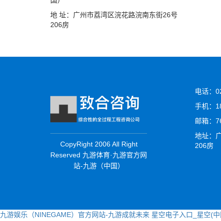
地 址：广州市荔湾区浣花路浣南东街26号
206房
电话：02
手机：18
邮箱：76
地址：广
CopyRight 2006 All Right
206房
Reserved 九游体育·九游官方网
站-九游（中国）
九游娱乐（NINEGAME）官方网站-九游成就未来
星空电子入口_星空(中