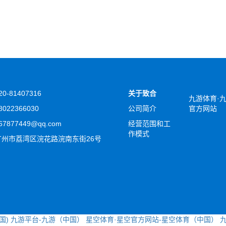
0-81407316
关于致合
九游体育·
022366030
公司简介
官方网站
7877449@qq.com
经营范围和工
作模式
州市荔湾区浣花路浣南东街26号
国)
九游平台-九游（中国）
星空体育·星空官方网站-星空体育（中国）
九