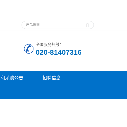
全国服务热线：
020-81407316
标和采购公告
招聘信息